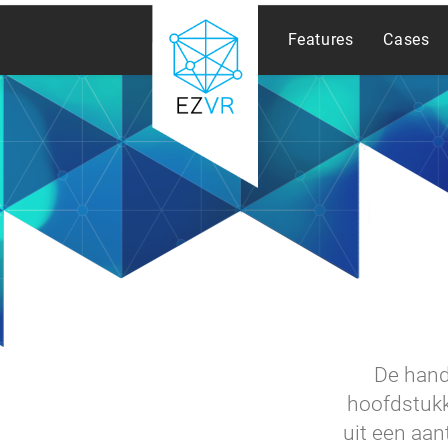
Features
Cases
De hand
hoofdstukke
uit een aan