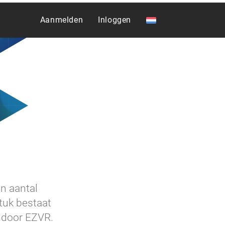
Aanmelden
Inloggen
n aantal
stuk bestaat
r door EZVR.