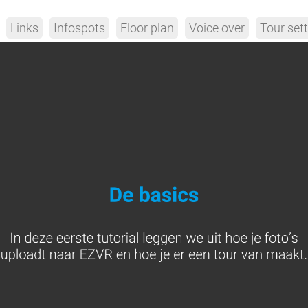
Links
Infospots
Floor plan
Voice over
Tour set