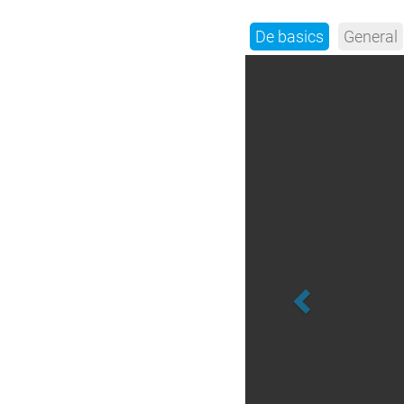
De basics
General
Previous